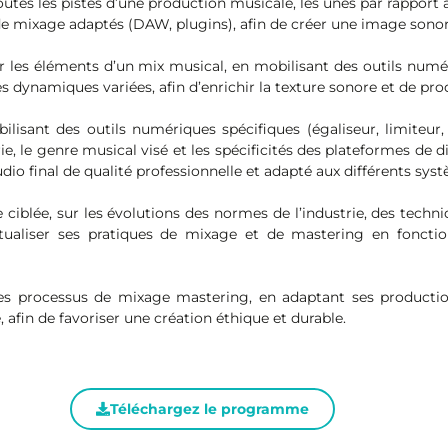
utes les pistes d’une production musicale, les unes par rapport au
ls de mixage adaptés (DAW, plugins), afin de créer une image sono
ur les éléments d’un mix musical, en mobilisant des outils numér
es dynamiques variées, afin d’enrichir la texture sonore et de p
lisant des outils numériques spécifiques (égaliseur, limiteur,
 le genre musical visé et les spécificités des plateformes de dif
dio final de qualité professionnelle et adapté aux différents syst
 ciblée, sur les évolutions des normes de l’industrie, des techniq
actualiser ses pratiques de mixage et de mastering en foncti
 ses processus de mixage mastering, en adaptant ses producti
afin de favoriser une création éthique et durable.
Téléchargez le programme