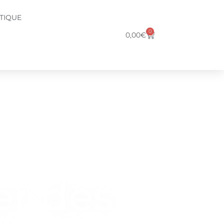
TIQUE
0
0,00
€
er des