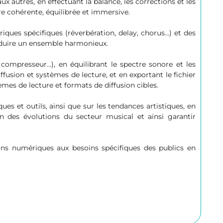
x autres, en effectuant la balance, les corrections et les
re cohérente, équilibrée et immersive.
iques spécifiques (réverbération, delay, chorus…) et des
roduire un ensemble harmonieux.
 compresseur…), en équilibrant le spectre sonore et les
fusion et systèmes de lecture, et en exportant le fichier
èmes de lecture et formats de diffusion cibles.
ues et outils, ainsi que sur les tendances artistiques, en
on des évolutions du secteur musical et ainsi garantir
ons numériques aux besoins spécifiques des publics en