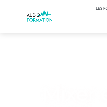
LES F
Mixer 