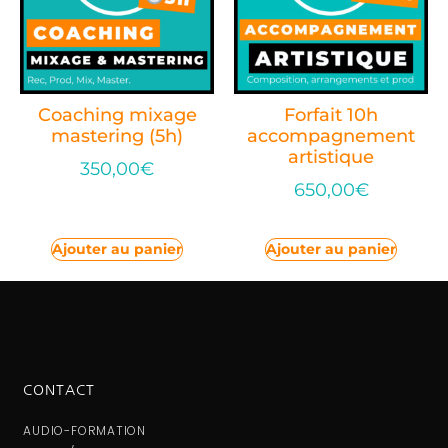
Coaching mixage
Forfait 10h
mastering (5h)
accompagnement
artistique
350,00
€
650,00
€
Ajouter au panier
Ajouter au panier
CONTACT
AUDIO-FORMATION