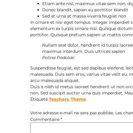
Etiam ante nisl, maximus vitae sem non, di
Donec blandit, sapien eu porttitor blandit
Sed at urna at massa viverra feugiat non
In ornare et nisi eget tempus. Integer imperdiet 
elementum ex turpis ornare nisl. Quisque dictum lo
porttitor. Quisque pretium sapien ut mattis co
Nullam erat dolor, hendrerit id turpis laor
maximus interdum. Duis ultrices sapien
Polina Podolski
Suspendisse feugiat, est sed dapibus eleifend, le
malesuada. Duis sem eros, varius vitae velit eu, mo
arcu malesuada aliquet.
Duis a nibh id metus laoreet hendrerit ut non orc
non. Sed suscipit auctor urna quis imperdiet. Maur
Étiqueté
Teachers
,
Theme
Laisser un commentaire
Votre adresse e-mail ne sera pas publiée.
Les cham
Commentaire
*