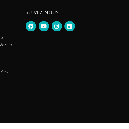
SUIVEZ-NOUS
ts
 Vente
é
e
nées