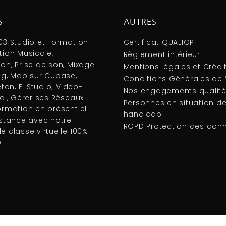
S
AUTRES
03 Studio et Formation
Certificat QUALIOPI
tion Musicale,
Règlement intérieur
on, Prise de son, Mixage
Mentions légales et Crédi
ng, Mao sur Cubase,
Conditions Générales de
eton, Fl Studio; Video-
Nos engagements qualit
al, Gérer ses Réseaux
Personnes en situation d
ormation en présentiel
handicap
istance avec notre
RGPD Protection des don
 classe virtuelle 100%
e