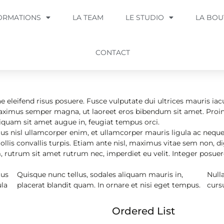
ORMATIONS
LA TEAM
LE STUDIO
LA BOU
CONTACT
e eleifend risus posuere. Fusce vulputate dui ultrices mauris iac
s maximus semper magna, ut laoreet eros bibendum sit amet. Proin
aliquam sit amet augue in, feugiat tempus orci.
ctus nisl ullamcorper enim, et ullamcorper mauris ligula ac nequ
llis convallis turpis. Etiam ante nisl, maximus vitae sem non, dig
, rutrum sit amet rutrum nec, imperdiet eu velit. Integer posue
tus
Quisque nunc tellus, sodales aliquam mauris in,
Null
ula
placerat blandit quam. In ornare et nisi eget tempus.
cursu
Ordered List