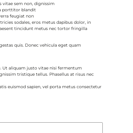
s vitae sem non, dignissim
 porttitor blandit
verra feugiat non
ricies sodales, eros metus dapibus dolor, in
aesent tincidunt metus nec tortor fringilla
 egestas quis. Donec vehicula eget quam
e. Ut aliquam justo vitae nisi fermentum
nissim tristique tellus. Phasellus at risus nec
natis euismod sapien, vel porta metus consectetur