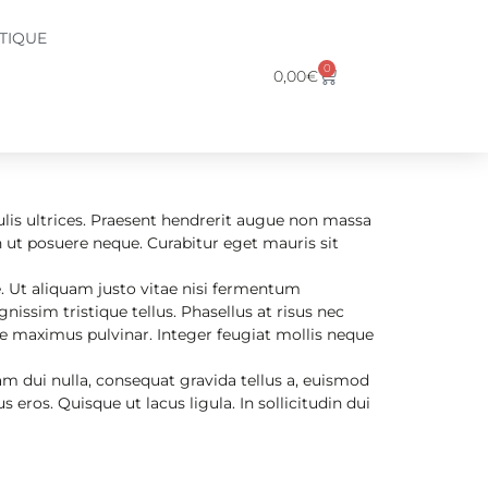
TIQUE
0
0,00
€
ulis ultrices. Praesent hendrerit augue non massa
 ut posuere neque. Curabitur eget mauris sit
e. Ut aliquam justo vitae nisi fermentum
nissim tristique tellus. Phasellus at risus nec
re maximus pulvinar. Integer feugiat mollis neque
am dui nulla, consequat gravida tellus a, euismod
s eros. Quisque ut lacus ligula. In sollicitudin dui