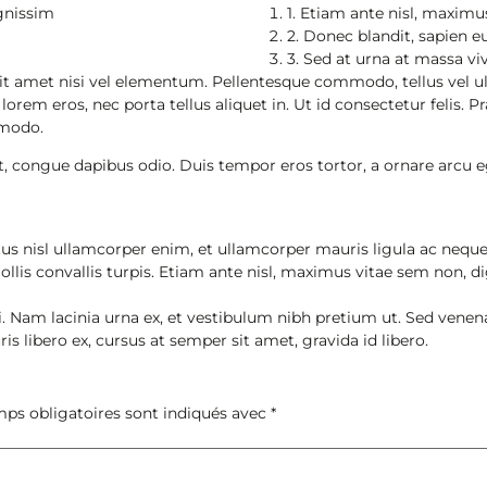
gnissim
1. Etiam ante nisl, maximu
2. Donec blandit, sapien eu
3. Sed at urna at massa vi
sit amet nisi vel elementum. Pellentesque commodo, tellus vel ult
rem eros, nec porta tellus aliquet in. Ut id consectetur felis. Pr
mmodo.
eet, congue dapibus odio. Duis tempor eros tortor, a ornare arcu
ctus nisl ullamcorper enim, et ullamcorper mauris ligula ac nequ
llis convallis turpis. Etiam ante nisl, maximus vitae sem non, dig
i. Nam lacinia urna ex, et vestibulum nibh pretium ut. Sed vene
is libero ex, cursus at semper sit amet, gravida id libero.
ps obligatoires sont indiqués avec
*