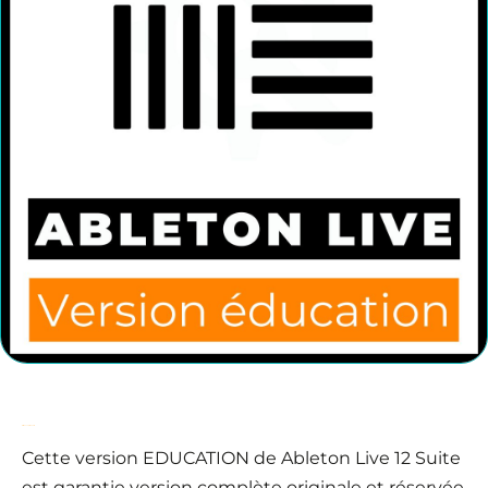
Offre exceptionnelle
Cette version EDUCATION de Ableton Live 12 Suite
est garantie version complète originale et réservée