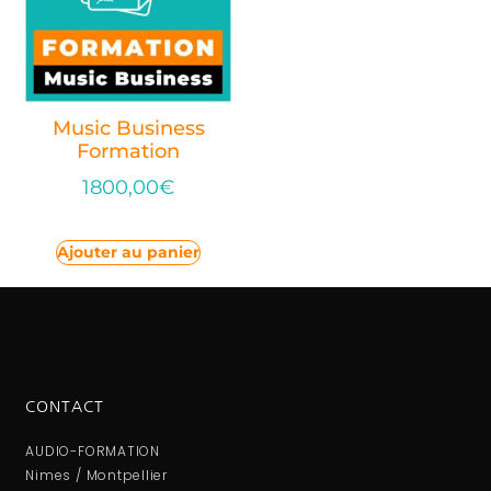
Music Business
Formation
1800,00
€
Ajouter au panier
CONTACT
AUDIO-FORMATION
Nimes / Montpellier